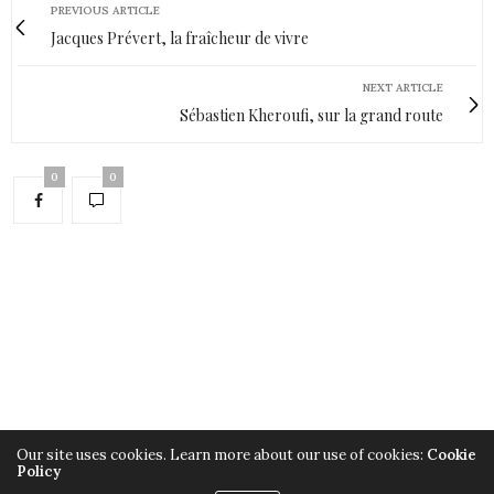
PREVIOUS ARTICLE
Jacques Prévert, la fraîcheur de vivre
NEXT ARTICLE
Sébastien Kheroufi, sur la grand route
0
0
Our site uses cookies. Learn more about our use of cookies:
Cookie
Policy
Copyright ©2019, Armelle Héliot, Tout droits réservés.