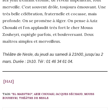
ses yeux d’enfant étonné, de rêveur impénitent, font
merveille. C’est souvent drôle, toujours émouvant. Une
très belle célébration, fraternelle et cocasse, mais
profonde. On se promène à Alger. On pense à Aziz
Chouaki et l’on applaudit très fort le cher Mouss
Zouheyri, espiègle parfois, et bouleversant. Deux
maîtres simples et merveilleux.
Théâtre de Nesle, du jeudi au samedi à 21h00, jusqu’au 2
mars. Durée : 1h10. Tél : 01 46 34 61 04.
[HA1]
TAGS:
"EL MAESTRO"
,
AZIZ CHOUAKI
,
JACQUES SÉCHAUD
,
MOUSS
ZOUHEYRI
,
THÉÂTRE DE NESLE