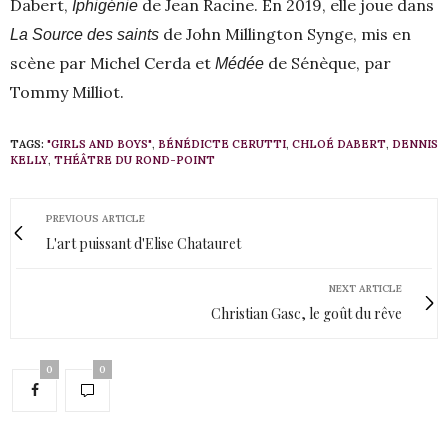
Dabert,
de Jean Racine. En 2019, elle joue dans
Iphigénie
de John Millington Synge, mis en
La Source des saints
scène par Michel Cerda et
de Sénèque, par
Médée
Tommy Milliot.
TAGS:
"GIRLS AND BOYS"
,
BÉNÉDICTE CERUTTI
,
CHLOÉ DABERT
,
DENNIS
KELLY
,
THÉÂTRE DU ROND-POINT
PREVIOUS ARTICLE
L'art puissant d'Elise Chatauret
NEXT ARTICLE
Christian Gasc, le goût du rêve
0
0