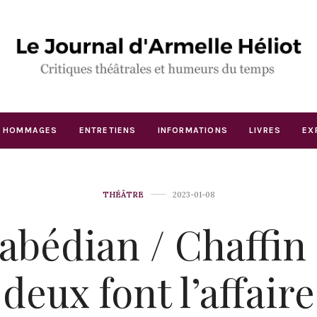
HOMMAGES
ENTRETIENS
INFORMATIONS
LIVRES
EX
THÉÂTRE
2023-01-08
abédian / Chaffin :
deux font l’affaire