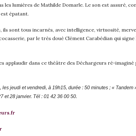
ans les lumières de Mathilde Domarle. Le son est assuré, 
l est épatant.
ils sont tous incarnés, avec intelligence, virtuosité, merv
t cocasserie, par le très doué Clément Carabédian qui sign
es applaudir dans ce théâtre des Déchargeurs ré-imaginé p
 les jeudi et vendredi, à 19h15, durée : 50 minutes ; « Tandem
 et 28 janvier. Tél : 01 42 36 00 50.
eurs.fr
r