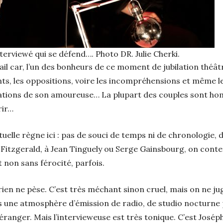
nterviewé qui se défend…. Photo DR. Julie Cherki.
ail car, l’un des bonheurs de ce moment de jubilation théâtr
ents, les oppositions, voire les incompréhensions et même l
ations de son amoureuse… La plupart des couples sont ho
rir…
rituelle règne ici : pas de souci de temps ni de chronologie
Fitzgerald, à Jean Tinguely ou Serge Gainsbourg, on conte
 non sans férocité, parfois.
rien ne pèse. C’est très méchant sinon cruel, mais on ne ju
 une atmosphère d’émission de radio, de studio nocturne
anger. Mais l’intervieweuse est très tonique. C’est Joséph