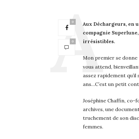
0
Aux Déchargeurs, en un 
compagnie Superlune, n
irrésistibles.
0
Mon premier se donne da
vous attend, bienveilla
assez rapidement qu’il 
ans…C’est un petit cont
Joséphine Chaffin, co-fo
archives, une documentat
truchement de son discou
femmes.