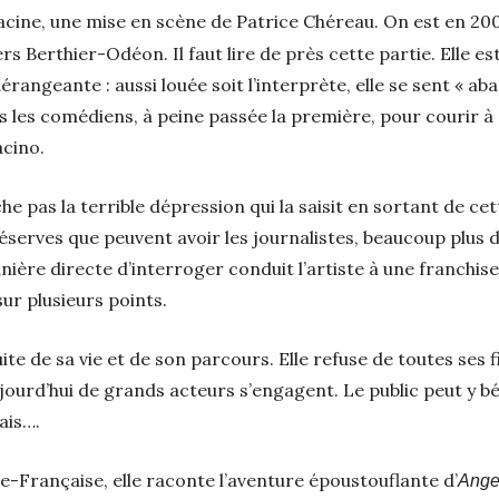
acine, une mise en scène de Patrice Chéreau. On est en 20
ers Berthier-Odéon. Il faut lire de près cette partie. Elle 
dérangeante : aussi louée soit l’interprète, elle se sent « 
rs les comédiens, à peine passée la première, pour courir à 
acino.
e pas la terrible dépression qui la saisit en sortant de ce
serves que peuvent avoir les journalistes, beaucoup plus dé
ière directe d’interroger conduit l’artiste à une franchise
ur plusieurs points.
uite de sa vie et de son parcours. Elle refuse de toutes ses f
ujourd’hui de grands acteurs s’engagent. Le public peut y b
ais….
e-Française, elle raconte l’aventure époustouflante d’
Ange