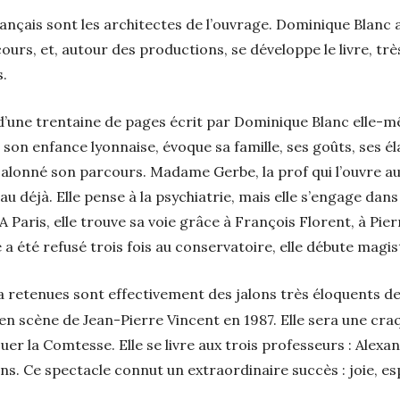
ançais sont les architectes de l’ouvrage. Dominique Blanc a
urs, et, autour des productions, se développe le livre, trè
s.
 d’une trentaine de pages écrit par Dominique Blanc elle
son enfance lyonnaise, évoque sa famille, ses goûts, ses é
 jalonné son parcours. Madame Gerbe, la prof qui l’ouvre au
au déjà. Elle pense à la psychiatrie, mais elle s’engage dan
 A Paris, elle trouve sa voie grâce à François Florent, à Pie
le a été refusé trois fois au conservatoire, elle débute mag
e a retenues sont effectivement des jalons très éloquents 
n scène de Jean-Pierre Vincent en 1987. Elle sera une cra
jouer la Comtesse. Elle se livre aux trois professeurs : Ale
. Ce spectacle connut un extraordinaire succès : joie, espr