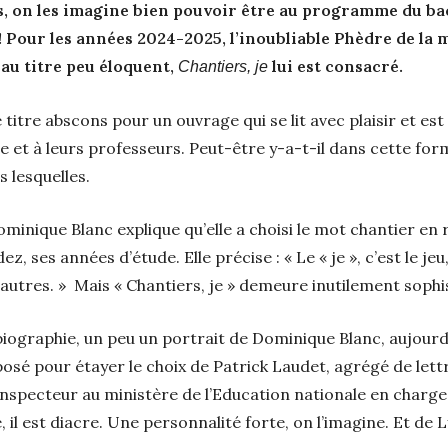
s, on les imagine bien pouvoir être au programme du bac
Pour les années 2024-2025, l’inoubliable Phèdre de la 
 au titre peu éloquent,
lui est consacré.
Chantiers, je
 titre abscons pour un ouvrage qui se lit avec plaisir et es
e et à leurs professeurs. Peut-être y-a-t-il dans cette for
 lesquelles.
minique Blanc explique qu’elle a choisi le mot chantier en 
z, ses années d’étude. Elle précise : « Le « je », c’est le jeu
autres. » Mais « Chantiers, je » demeure inutilement sophi
 biographie, un peu un portrait de Dominique Blanc, aujourd
posé pour étayer le choix de Patrick Laudet, agrégé de let
inspecteur au ministère de l’Education nationale en charge
e, il est diacre. Une personnalité forte, on l’imagine. Et 