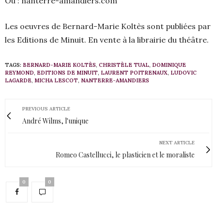
Ou : nanterre-amandiers.com
Les oeuvres de Bernard-Marie Koltès sont publiées par
les Editions de Minuit. En vente à la librairie du théâtre.
TAGS:
BERNARD-MARIE KOLTÈS
,
CHRISTÈLE TUAL
,
DOMINIQUE
REYMOND
,
EDITIONS DE MINUIT
,
LAURENT POITRENAUX
,
LUDOVIC
LAGARDE
,
MICHA LESCOT
,
NANTERRE-AMANDIERS
PREVIOUS ARTICLE
André Wilms, l'unique
NEXT ARTICLE
Romeo Castellucci, le plasticien et le moraliste
0
0