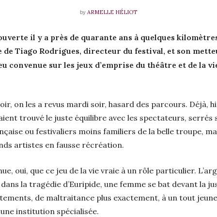
ARMELLE HÉLIOT
by
 ouverte il y a près de quarante ans à quelques kilomètr
e de Tiago Rodrigues, directeur du festival, et son mett
eu convenue sur les jeux d’emprise du théâtre et de la 
ir, on les a revus mardi soir, hasard des parcours. Déjà, hi
aient trouvé le juste équilibre avec les spectateurs, serrés
aise ou festivaliers moins familiers de la belle troupe, 
nds artistes en fausse récréation.
e, oui, que ce jeu de la vie vraie à un rôle particulier. L’ar
 dans la tragédie d’Euripide, une femme se bat devant la ju
tements, de maltraitance plus exactement, à un tout jeune a
 une institution spécialisée.