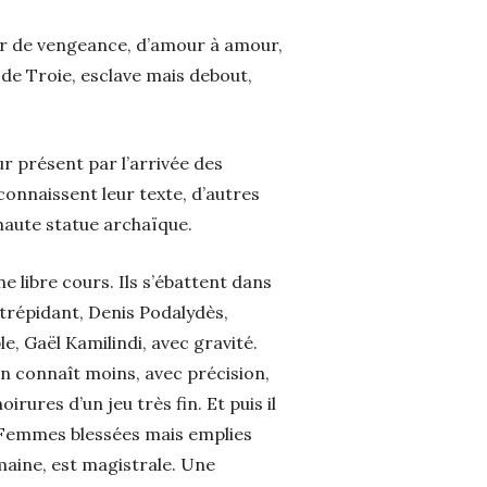
sir de vengeance, d’amour à amour,
de Troie, esclave mais debout,
r présent par l’arrivée des
connaissent leur texte, d’autres
 haute statue archaïque.
 libre cours. Ils s’ébattent dans
s trépidant, Denis Podalydès,
, Gaël Kamilindi, avec gravité.
’on connaît moins, avec précision,
irures d’un jeu très fin. Et puis il
e. Femmes blessées mais emplies
umaine, est magistrale. Une