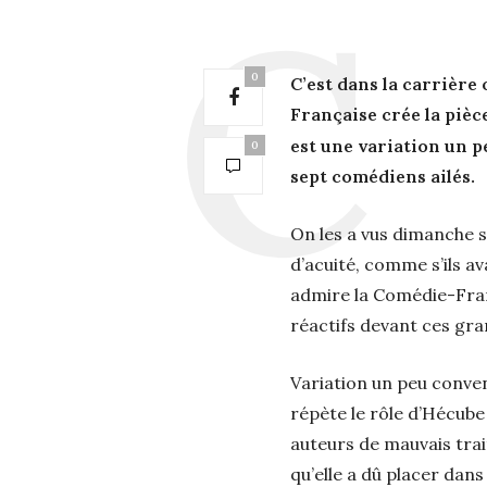
0
C’est dans la carrière
Française crée la pièc
est une variation un p
0
sept comédiens ailés.
On les a vus dimanche so
d’acuité, comme s’ils av
admire la Comédie-Franç
réactifs devant ces gra
Variation un peu convenu
répète le rôle d’Hécube
auteurs de mauvais trai
qu’elle a dû placer dans