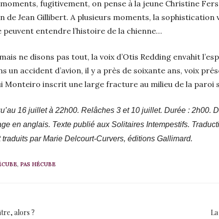
 moments, fugitivement, on pense à la jeune Christine Fers
on de Jean Gillibert. A plusieurs moments, la sophistication 
e peuvent entendre l’histoire de la chienne…
mais ne disons pas tout, la voix d’Otis Redding envahit l’es
 un accident d’avion, il y a près de soixante ans, voix prés
 Monteiro inscrit une large fracture au milieu de la paroi 
’au 16 juillet à 22h00. Relâches 3 et 10 juillet. Durée : 2h00. Dif
trage en anglais. Texte publié aux Solitaires Intempestifs. Trad
 traduits par Marie Delcourt-Curvers, éditions Gallimard.
ÉCUBE
,
PAS HÉCUBE
âtre, alors ?
La