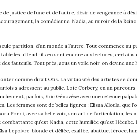
 de justice de l’une et de l’autre, désir de vengeance à dé
ouragement, la comédienne, Nadia, au miroir de la Reine 
seule partition, d’un monde à l’autre. Tout commence au pu
able les attend : ils en sont encore aux lectures, certains 
 des fauteuils. Tout près, sous un voile noir, on devine une
onter comme dirait Otis. La virtuosité des artistes se donne
 Parfois s’adressent au public. Loïc Corbery, en un parcour
nchement, parfois, Eric Génovèse avec une retenue palpable
. Les femmes sont de belles figures : Elissa Alloula, que l
ra Pondi, avec sa belle voix, son art de l’articulation, les mo
ette combattante qu’est Nadia, cette humiliée qu’est Hécub
lsa Lepoivre, blonde et déliée, exaltée, abattue, féroce, h