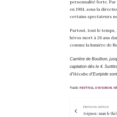
personnalité forte. Par
en 1981, sous la directi
certains spectateurs n
Partout, tout le temps, 
héros mort à 26 ans dans
comme la lumière de Rui
Carrière de Boulbon, jusqu
captation dès le 4. Surti
Hécube
d’
d’Euripide sont
TAGS:
FESTIVAL D'AVIGNON
,
H
PREVIOUS ARTICLE
Avignon : mais le thé