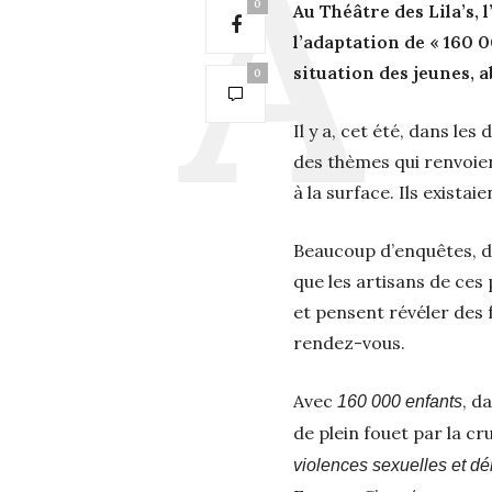
0
Au Théâtre des Lila’s, 
l’adaptation de « 160 
situation des jeunes, a
0
Il y a, cet été, dans le
des thèmes qui renvoien
à la surface. Ils existaie
Beaucoup d’enquêtes, de
que les artisans de ces 
et pensent révéler des f
rendez-vous.
Avec
, d
160 000 enfants
de plein fouet par la 
violences sexuelles et dé