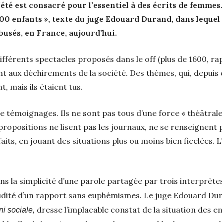
l’été est consacré pour l’essentiel à des écrits de femme
000 enfants », texte du juge Edouard Durand, dans lequel 
busés, en France, aujourd’hui.
s différents spectacles proposés dans le off (plus de 1600, r
t aux déchirements de la société. Des thèmes, qui, depuis
nt, mais ils étaient tus.
 témoignages. Ils ne sont pas tous d’une force « théâtrale
propositions ne lisent pas les journaux, ne se renseignent p
aits, en jouant des situations plus ou moins bien ficelées. L
ans la simplicité d’une parole partagée par trois interprète
crudité d’un rapport sans euphémismes. Le juge Edouard Du
dresse l’implacable constat de la situation des e
ni sociale,