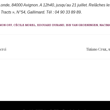
Londe, 84000 Avignon. A 12h40, jusqu’au 21 juillet. Relâches les 
 Tracts », N°54, Gallimard. Tél : 04 90 33 89 89.
NON OFF
,
CÉCILE MOREL
,
EDOUARD DURAND
,
ISIS VAN GROENINGEN
,
NACIM
erci
Tiziano Cruz, u