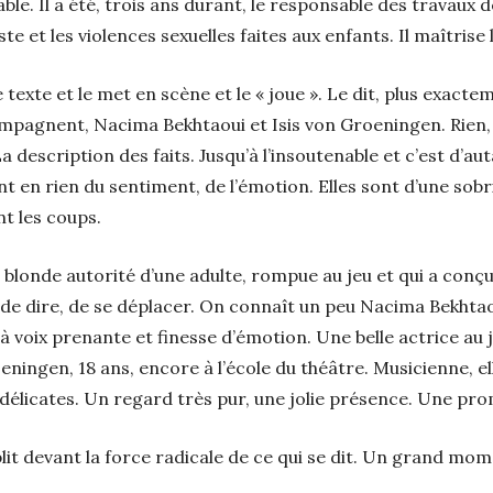
ble. Il a été, trois ans durant, le responsable des travaux 
e et les violences sexuelles faites aux enfants. Il maîtrise l
 texte et le met en scène et le « joue ». Le dit, plus exac
pagnent, Nacima Bekhtaoui et Isis von Groeningen. Rien, 
 description des faits. Jusqu’à l’insoutenable et c’est d’aut
t en rien du sentiment, de l’émotion. Elles sont d’une sobr
t les coups.
 blonde autorité d’une adulte, rompue au jeu et qui a conçu
e dire, de se déplacer. On connaît un peu Nacima Bekhtaoui
 à voix prenante et finesse d’émotion. Une belle actrice au j
eningen, 18 ans, encore à l’école du théâtre. Musicienne, e
délicates. Un regard très pur, une jolie présence. Une pr
blit devant la force radicale de ce qui se dit. Un grand mo