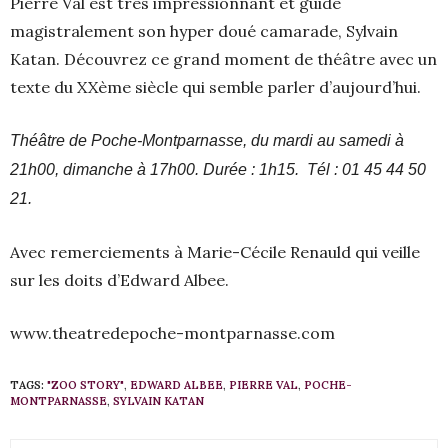
Pierre Val est très impressionnant et guide
magistralement son hyper doué camarade, Sylvain
Katan. Découvrez ce grand moment de théâtre avec un
texte du XXème siècle qui semble parler d’aujourd’hui.
Théâtre de Poche-Montparnasse, du mardi au samedi à
21h00, dimanche à 17h00. Durée : 1h15. Tél : 01 45 44 50
21.
Avec remerciements à Marie-Cécile Renauld qui veille
sur les doits d’Edward Albee.
www.theatredepoche-montparnasse.com
TAGS:
"ZOO STORY"
,
EDWARD ALBEE
,
PIERRE VAL
,
POCHE-
MONTPARNASSE
,
SYLVAIN KATAN