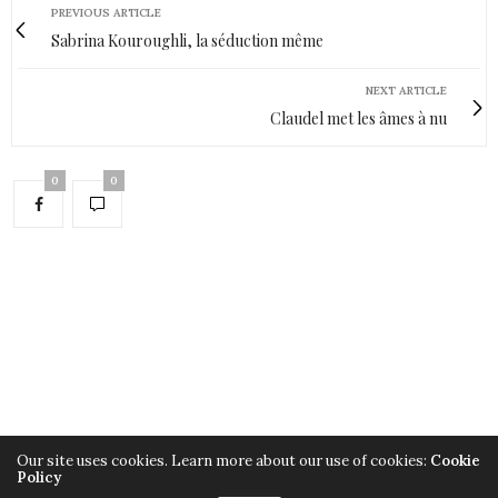
PREVIOUS ARTICLE
Sabrina Kouroughli, la séduction même
NEXT ARTICLE
Claudel met les âmes à nu
0
0
Our site uses cookies. Learn more about our use of cookies:
Cookie
Policy
Copyright ©2019, Armelle Héliot, Tout droits réservés.