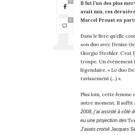
0
Il fut l’un des plus m
avait mis, ces dernièr
Marcel Proust en particu
0
Dans le livre qu’elle c
son duo avec Denise G
Giorgio Strehler. C’est 
troupe. Un événement in
légendaire. « Le duo De
ravissement (…) ».
Plus loin, cette femme 
autre moment. Il suffit 
2008, j’ai assisté à côté
Tem
eu une projection des
J’avais croisé Jacques Se