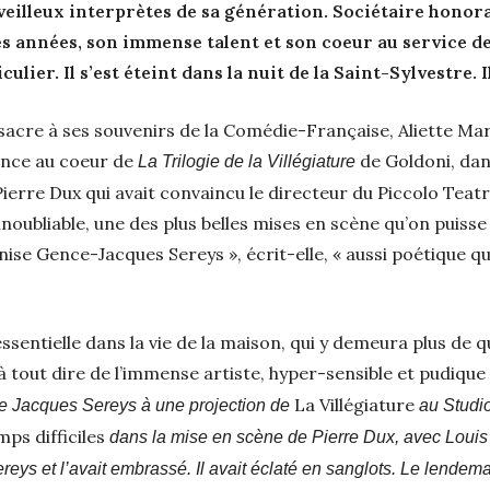
erveilleux interprètes de sa génération. Sociétaire honor
es années, son immense talent et son coeur au service de
lier. Il s’est éteint dans la nuit de la Saint-Sylvestre. I
onsacre à ses souvenirs de la Comédie-Française, Aliette M
ence au coeur de
de Goldoni, dan
La Trilogie de la Villégiature
Pierre Dux qui avait convaincu le directeur du Piccolo Teatro
oubliable, une des plus belles mises en scène qu’on puisse
nise Gence-Jacques Sereys », écrit-elle, « aussi poétique q
essentielle dans la vie de la maison, qui y demeura plus de 
à tout dire de l’immense artiste, hyper-sensible et pudique
La Villégiature
 de Jacques Sereys à une projection de
au Studio-
ps difficiles
dans la mise en scène de Pierre Dux, avec Louis S
reys et l’avait embrassé. Il avait éclaté en sanglots. Le lendema