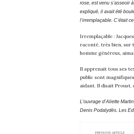
rose, est venu s’asseoir à 
expliqué, il avait été bou
l’irremplaçable. C’était c
Irremplaçable : Jacques S
raconté, très bien, sur 
homme généreux, aimant,
Il apprenait tous ses t
public sont magnifiques
aidant. Il disait Proust,
L’ouvrage d’Aliette Marti
Denis Podalydès.
Les Edi
PREVIOUS ARTICLE