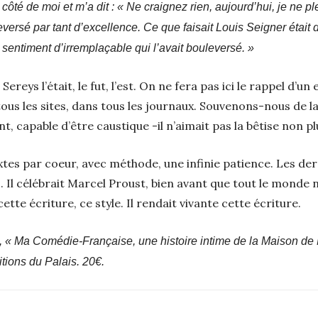
côté de moi et m’a dit : « Ne craignez rien, aujourd’hui, je ne ple
leversé par tant d’excellence. Ce que faisait Louis Seigner était 
e sentiment d’irremplaçable qui l’avait bouleversé. »
ereys l’était, le fut, l’est. On ne fera pas ici le rappel d’un
tous les sites, dans tous les journaux. Souvenons-nous de l
 capable d’être caustique -il n’aimait pas la bêtise non pl
extes par coeur, avec méthode, une infinie patience. Les der
. Il célébrait Marcel Proust, bien avant que tout le monde 
 cette écriture, ce style. Il rendait vivante cette écriture.
n, « Ma Comédie-Française, une histoire intime de la Maison de
tions du Palais. 20€.