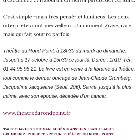
d’excellence et n’alourdit en rien la pureté de l’écriture.
C’est simple –mais très pensé- et lumineux. Les deux
interprètes sont merveilleux. Un moment grave, rare,
mais qui fait sourire parfois.
Théâtre du Rond-Point, à 18h30 du mardi au dimanche.
Jusqu’au 17 octobre à 15h30 ce jour-là. Durée : 1h10. Tél :
.
01 44 95 98 21
Le livre est en vente à la librairie du théâtre,
tout comme le dernier ouvrage de Jean-Claude Grumberg,
Jacqueline Jacqueline (Seuil, 20€). Sa vie, jusqu’à la plus
intime, avec son épouse, décédée d’un cancer.
www.theatredurondpoint.fr
TAGS:
CHARLES TODJMAN
,
EUGÉNIE ANSELIN
,
JEAN-CLAUDE
GRUMBERG*
,
PHILIPPE FRETUN
,
THÉÂTRE DU ROND-POINT