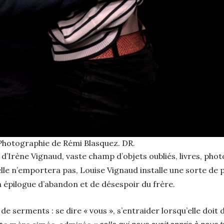
. Photographie de Rémi Blasquez. DR.
’Irène Vignaud, vaste champ d’objets oubliés, livres, phot
le n’emportera pas, Louise Vignaud installe une sorte de pr
un épilogue d’abandon et de désespoir du frère.
ue de serments : se dire « vous », s’entraider lorsqu’elle do