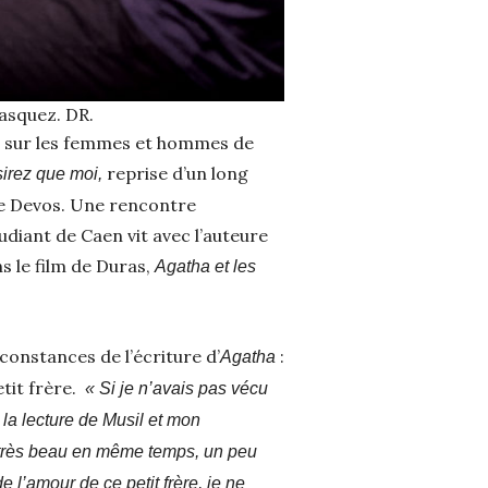
asquez. DR.
as sur les femmes et hommes de
reprise d’un long
irez que moi,
e Devos. Une rencontre
udiant de Caen vit avec l’auteure
ns le film de Duras,
Agatha et les
constances de l’écriture d’
:
Agatha
etit frère.
« Si je n’avais pas vécu
 la lecture de Musil et mon
é, très beau en même temps, un peu
 l’amour de ce petit frère, je ne