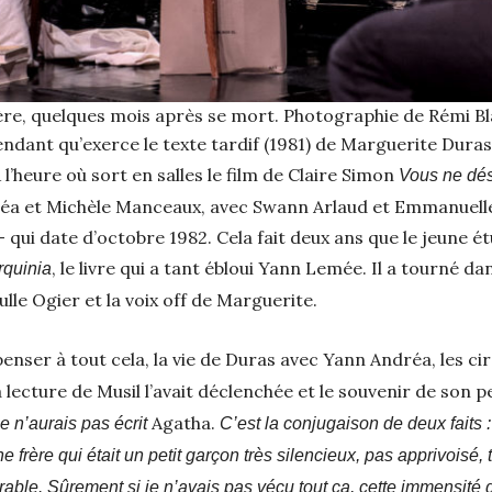
ère, quelques mois après se mort. Photographie de Rémi Bl
endant qu’exerce le texte tardif (1981) de Marguerite Dur
A l’heure où sort en salles le film de Claire Simon
Vous ne dés
réa et Michèle Manceaux, avec Swann Arlaud et Emmanuell
 qui date d’octobre 1982. Cela fait deux ans que le jeune ét
, le livre qui a tant ébloui Yann Lemée. Il a tourné da
rquinia
ulle Ogier et la voix off de Marguerite.
enser à tout cela, la vie de Duras avec Yann Andréa, les cir
la lecture de Musil l’avait déclenchée et le souvenir de son p
Agatha.
je n’aurais pas écrit
C’est la conjugaison de deux faits :
 frère qui était un petit garçon très silencieux, pas apprivois
able. Sûrement si je n’avais pas vécu tout ça, cette immensité de