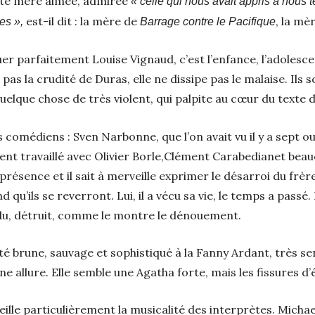
tte mère aimée, admirée
« celle qui nous avait appris à nous 
est-il dit : la mère de
, la mè
es »,
Barrage contre le Pacifique
er parfaitement Louise Vignaud, c’est l’enfance, l’adolesc
t pas la crudité de Duras, elle ne dissipe pas le malaise. Ils 
quelque chose de très violent, qui palpite au cœur du texte d
les comédiens : Sven Narbonne, que l’on avait vu il y a sept o
nt travaillé avec Olivier Borle,Clément Carabedianet beau
présence et il sait à merveille exprimer le désarroi du frère
nd qu’ils se reverront. Lui, il a vécu sa vie, le temps a pass
rdu, détruit, comme le montre le dénouement.
é brune, sauvage et sophistiqué à la Fanny Ardant, très sen
 une allure. Elle semble une Agatha forte, mais les fissures d
eille particulièrement la musicalité des interprètes. Michael