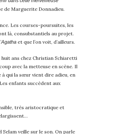
tenir dans cette merveilleuse
re de Marguerite Donnadieu.
ence. Les courses-poursuites, les
sont là, consubstantiels au projet.
’
et que l’on voit, d’ailleurs.
Agatha
u huit ans chez Christian Schiaretti
coup avec la metteuse en scène. Il
 à qui la sœur vient dire adieu, en
é. Les enfants succèdent aux
sible, très aristocratique et
’élargissent…
 Selam veille sur le son. On parle