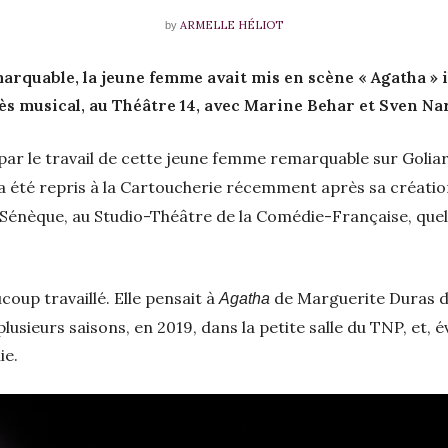
ARMELLE HÉLIOT
by
rquable, la jeune femme avait mis en scène « Agatha » i
rès musical, au Théâtre 14, avec Marine Behar et Sven N
 par le travail de cette jeune femme remarquable sur Goli
 a été repris à la Cartoucherie récemment après sa créatio
Sénèque, au Studio-Théâtre de la Comédie-Française, quelq
ucoup travaillé. Elle pensait à
de Marguerite Duras de
Agatha
 a plusieurs saisons, en 2019, dans la petite salle du TNP, et
ie.