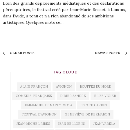
Loin des grands déploiements médiatiques et des déclarations
péremptoires, le festival créé par Jean-Marie Besset, à Limoux,
dans l’Aude, a tenu et n’a rien abandonné de ses ambitions
artistiques. Quelques mots ce…
OLDER POSTS
NEWER POSTS
TAG CLOUD
ALAIN FRANÇON
AVIGNON
BOUFFES DU NORD
COMÉDIE-FRANÇAISE
DIDIER SANDRE
ELISE VIGIER
EMMANUEL DEMARCY-MOTA
ESPACE CARDIN
FESTIVAL D'AVIGNON
GENEVIÈVE DE KERMABON
JEAN-MICHEL RIBES
JEAN BELLORINI
JEAN VARELA