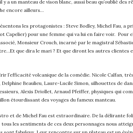
il y a un manteau de vison blanc, aussi beau qu’oublié des 
he encore ailleurs…
résentons les protagonistes : Steve Bodley, Michel Fau, a pr
ot Capelier) pour une femme qui va lui en faire voir. Pour ell
socié, Monsieur Crouch, incarné par le magistral Sébastien
tre…Et que dira le mari ? Et que diront les autres clientes et
ir l’efficacité volcanique de la comédie. Nicole Calfan, tr
elphine Beaulieu, Laure-Lucile Simon, silhouettes de dans
ssieurs, Alexis Driollet, Arnaud Pfeiffer, physiques qui co
illon étourdissant des voyages du fameux manteau.
ro et de Michel Fau est extraordinaire. De la délirante foli
, tous les sentiments de ces deux personnages nous atteig
Ils sont fabuleux. Leur rencontre sur un plateau est un év