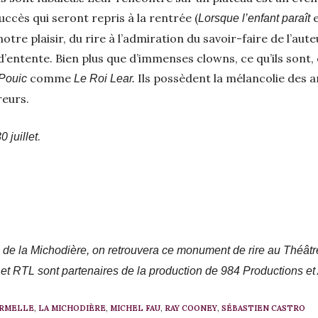
cès qui seront repris à la rentrée (
Lorsque l’enfant paraît
otre plaisir, du rire à l’admiration du savoir-faire de l’auteu
entente. Bien plus que d’immenses clowns, ce qu’ils sont, e
comme
Ils possèdent la mélancolie des 
Pouic
Le Roi Lear.
reurs.
.
 juillet
 de la Michodière, on retrouvera ce monument de rire au Théâtre
ac et RTL sont partenaires de la production de 984 Productions e
RMELLE
,
LA MICHODIÈRE
,
MICHEL FAU
,
RAY COONEY
,
SÉBASTIEN CASTRO