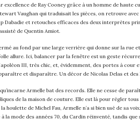
par excellence de Ray Cooney grâce à un homme de haute cult
tewart Vaughan qui traduisait les pièces, on retrouve ave
p Dabadie et retouches efficaces des deux interprètes princ
 assisté de Quentin Amiot.
rmé au fond par une large verrière qui donne sur la rue et
folle allure. Ici, balancer par la fenêtre est un geste récurr
apoléon III, très chic, et, évidemment, des portes à cour et 
 apparaître et disparaître. Un décor de Nicolas Delas et des
qu’incarne Armelle bat des records. Elle ne cesse de paraîtr
liques de la maison de couture. Elle est là pour régler tous 
a houlette de Michel Fau, Armelle n’a si bien usé de sa voix
 à la mode des années 70, du Cardin réinventé, tandis que 