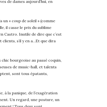
rêves de dames aujourd’hui, en
is un « coup de soleil » (comme
e, il casse le prix du sublime
 Castro. Inutile de dire que c’est
 clients, s’il y en a…Et que dira
ès chic bourgeoise au passé coquin,
euses de music-hall, et talents
mptent, sont tous épatants,
e, à la panique, de l’exagération
nent. Un regard, une posture, un
énement ! Tous deux sont