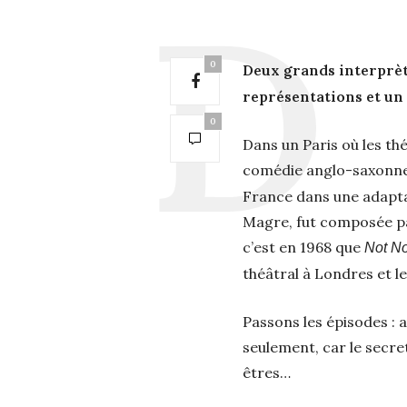
0
Deux grands interprèt
représentations et un 
0
Dans un Paris où les thé
comédie anglo-saxonne qu
France dans une adaptat
Magre, fut composée pa
c’est en 1968 que
Not No
théâtral à Londres et l
Passons les épisodes :
seulement, car le secre
êtres…