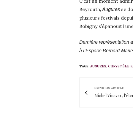
C’est un moment admirabl
Beyrouth
se do
, Augures
plusieurs festivals depu
Bobigny s’épanouit l’u
Dernière représentation 
à l’Espace Bernard-Marie
TAGS:
AUGURES
,
CHRYSTÈLE 
PREVIOUS ARTICLE
Michel Vinaver, l’éte