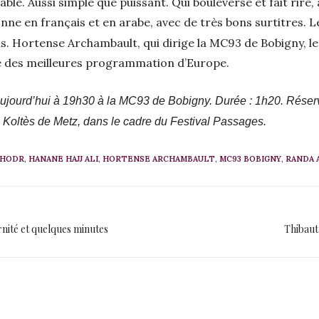
e. Aussi simple que puissant. Qui bouleverse et fait rire, 
nne en français et en arabe, avec de très bons surtitres. 
is. Hortense Archambault, qui dirige la MC93 de Bobigny, les
ne des meilleures programmation d’Europe.
aujourd’hui à 19h30 à la MC93 de Bobigny. Durée : 1h20. Réser
 Koltès de Metz, dans le cadre du Festival Passages.
KHODR
,
HANANE HAJJ ALI
,
HORTENSE ARCHAMBAULT
,
MC93 BOBIGNY
,
RANDA 
rnité et quelques minutes
Thibaut