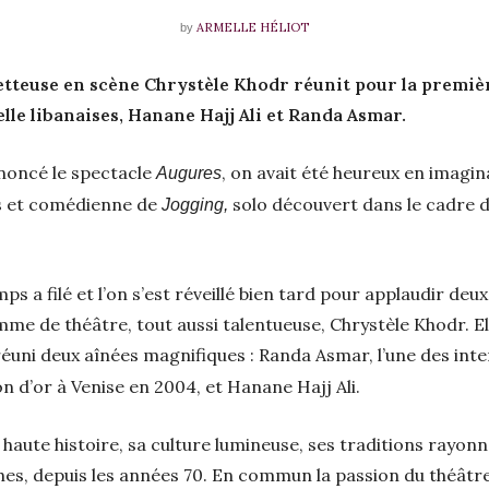
ARMELLE HÉLIOT
by
metteuse en scène Chrystèle Khodr réunit pour la premiè
le libanaises, Hanane Hajj Ali et Randa Asmar.
nnoncé le spectacle
, on avait été heureux en imagin
Augures
rs et comédienne de
solo découvert dans le cadre du
Jogging,
ps a filé et l’on s’est réveillé bien tard pour applaudir de
mme de théâtre, tout aussi talentueuse, Chrystèle Khodr. El
 réuni deux aînées magnifiques : Randa Asmar, l’une des int
n d’or à Venise en 2004, et Hanane Hajj Ali.
haute histoire, sa culture lumineuse, ses traditions rayon
es, depuis les années 70. En commun la passion du théâtre