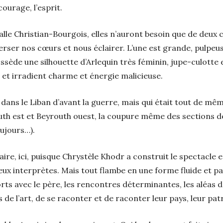
 courage, l’esprit.
salle Christian-Bourgois, elles n’auront besoin que de deux
erser nos cœurs et nous éclairer. L’une est grande, pulpeus
ssède une silhouette d’Arlequin très féminin, jupe-culotte
s et irradient charme et énergie malicieuse.
ans le Liban d’avant la guerre, mais qui était tout de même
th est et Beyrouth ouest, la coupure même des sections de
ujours…).
ire, ici, puisque Chrystèle Khodr a construit le spectacle 
ux interprètes. Mais tout flambe en une forme fluide et p
ports avec le père, les rencontres déterminantes, les aléas 
s de l’art, de se raconter et de raconter leur pays, leur patr