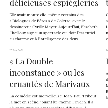
délicieuses espiègleries
Elle avait monté elle-même certains des
C
« Dialogues de Bêtes » de Colette, avec le
s
dessinateur Cyrille Meyer. Aujourd’hui, Elisabeth
L
Chailloux signe un spectacle qui doit l’essentiel
m
au charme et à l’intelligence des deux…
e
2024-10-01
2
« La Double
d
inconstance » ou les
A
d
cruautés de Marivaux
M
B
La comédie est merveilleuse. Jean-Paul Tribout
l
la met en scène, jouant lui-même Trivelin. Il a