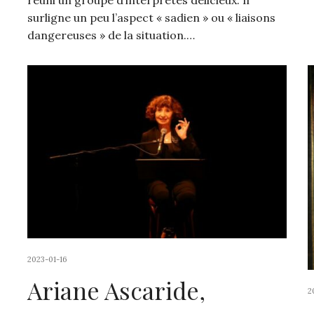
réuni un groupe d’interprètes délicieux. Il
surligne un peu l’aspect « sadien » ou « liaisons
dangereuses » de la situation.…
2023-01-16
Ariane Ascaride,
2