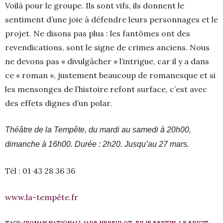
Voilà pour le groupe. Ils sont vifs, ils donnent le
sentiment d’une joie à défendre leurs personnages et le
projet. Ne disons pas plus : les fantômes ont des
revendications, sont le signe de crimes anciens. Nous
ne devons pas « divulgâcher » l’intrigue, car il y a dans
ce « roman », justement beaucoup de romanesque et si
les mensonges de l’histoire refont surface, c’est avec
des effets dignes d’un polar.
Théâtre de la Tempête, du mardi au samedi à 20h00,
dimanche à 16h00. Durée : 2h20. Jusqu’au 27 mars.
Tél : 01 43 28 36 36
www.la-tempête.fr
TAGS:
"ROMAN NATIONAL"
,
JADE HERBULOT
,
JULIE BERTIN
,
LE BRIGIT